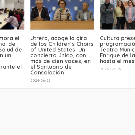
mora el
Utrera, acoge la gira
Cultura pres
nal de
de los Children’s Choirs
programació
Salud de
of United States. Un
Teatro Munic
n un
concierto único, con
Enrique de l
más de cien voces, en
hasta el mes
rante el
el Santuario de
2026-02-05
Consolación
2024-06-28