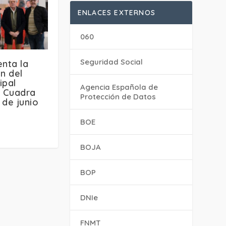
ENLACES EXTERNOS
060
Seguridad Social
enta la
n del
ipal
Agencia Española de
a Cuadra
Protección de Datos
 de junio
BOE
BOJA
BOP
DNIe
FNMT