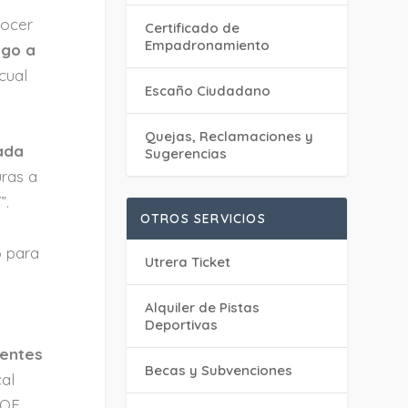
nocer
Certificado de
Empadronamiento
ago a
 cual
Escaño Ciudadano
Quejas, Reclamaciones y
ada
Sugerencias
uras a
”.
OTROS SERVICIOS
o para
Utrera Ticket
Alquiler de Pistas
Deportivas
ientes
Becas y Subvenciones
cal
SOE,