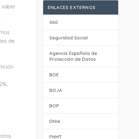
e saber
ENLACES EXTERNOS
.
060
emos
Seguridad Social
tes de
Agencia Española de
Protección de Datos
tición
BOE
22%,
BOJA
BOP
DNIe
estos
FNMT