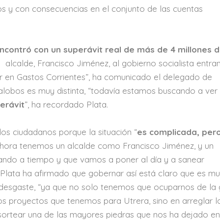
os y con consecuencias en el conjunto de las cuentas
 encontró con un superávit real de más de 4 millones 
l alcalde, Francisco Jiménez, al gobierno socialista entran
r en Gastos Corrientes”, ha comunicado el delegado de
lalobos es muy distinta, “todavía estamos buscando a ve
erávit
”, ha recordado Plata.
 los ciudadanos porque la situación “
es complicada, per
hora tenemos un alcalde como Francisco Jiménez, y un
ando a tiempo y que vamos a poner al día y a sanear
. Plata ha afirmado que gobernar así está claro que es m
esgaste, “ya que no solo tenemos que ocuparnos de la 
os proyectos que tenemos para Utrera, sino en arreglar l
 sortear una de las mayores piedras que nos ha dejado en