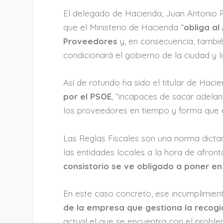
El delegado de Hacienda, Juan Antonio 
que el Ministerio de Hacienda “
obliga a
Proveedores
y, en consecuencia, tambi
condicionará el gobierno de la ciudad y l
Así de rotundo ha sido el titular de Haci
por el PSOE
, “incapaces de sacar adela
los proveedores en tiempo y forma que e
Las Reglas Fiscales son una norma dicta
las entidades locales a la hora de afront
consistorio se ve obligado a poner e
En este caso concreto, ese incumplimien
de la empresa que gestiona la recogid
actual el que se encuentra con el proble