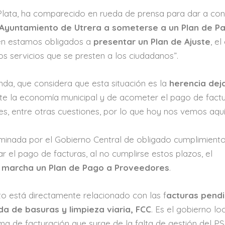
Plata, ha comparecido en rueda de prensa para dar a co
l Ayuntamiento de Utrera a someterse a un Plan de P
én estamos obligados a
presentar un Plan de Ajuste
, el
os servicios que se presten a los ciudadanos”.
enda, que considera que esta situación es la
herencia dej
nte la economía municipal y de acometer el pago de fact
s, entre otras cuestiones, por lo que hoy nos vemos aquí
minada por el Gobierno Central de obligado cumplimient
ar el pago de facturas, al no cumplirse estos plazos, el
n marcha un Plan de Pago a Proveedores
.
to está directamente relacionado con las f
acturas pend
a de basuras y limpieza viaria, FCC
. Es
el gobierno lo
ma de facturación que surge de la falta de gestión del P