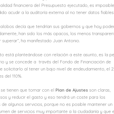
alidad financiera del Presupuesto ejecutado,
es imposibl
dido acudir a la auditoría externa al no tener datos fiables
 Villalobos decía que tendrían sus gobiernos y que hoy pod
iadamente, han sido los más opacos, los menos transparen
ar superar”, ha manifestado Juan Antonio.
o está planteándose con relación a este asunto, es la pe
erio y se concede a través del Fondo de Financiación de
 solicitarlo al tener un bajo nivel de endeudamiento, el 
es del 110%.
 se tienen que tomar con el
Plan de Ajustes
son claras,
os y reducir el gasto y eso tendrá un coste para los
s de algunos servicios, porque no es posible mantener un
men de servicios muy importante a la ciudadanía y que 