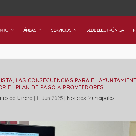
ENTO
ÁREAS
SERVICIOS
SEDE ELECTRÓNICA
P
LISTA, LAS CONSECUENCIAS PARA EL AYUNTAMIEN
OR EL PLAN DE PAGO A PROVEEDORES
nto de Utrera
|
11 Jun 2025
|
‎Noticias Municipales