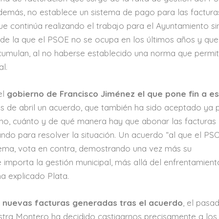
 además, no establece un sistema de pago para las factur
 continúa realizando el trabajo para el Ayuntamiento si
n de la que el PSOE no se ocupa en los últimos años y que
cumulan, al no haberse establecido una norma que permi
l.
el
gobierno de Francisco Jiménez el que pone fin a e
s de abril un acuerdo, que también ha sido aceptado ya p
o, cuánto y de qué manera hay que abonar las facturas
ndo para resolver la situación. Un acuerdo “al que el PS
blema, vota en contra, demostrando una vez más su
e importa la gestión municipal, más allá del enfrentamient
a explicado Plata.
e nuevas facturas generadas tras el acuerdo
, el pasa
nistra Montero ha decidido castigarnos precisamente a los