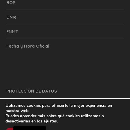
BOP
DNIe
FNMT
Fecha y Hora Oficial
PROTECCIÓN DE DATOS
Utilizamos cookies para ofrecerte la mejor experiencia en
nuestra web.
Puedes aprender más sobre qué cookies utilizamos o
y mucho más.
inventtatte es Marketing Online Sevilla
desactivarlas en los
ajustes
.
English
@2023