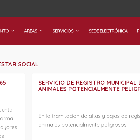
ENTO
ÁREAS
SERVICIOS
SEDE ELECTRÓNICA
P
ESTAR SOCIAL
65
SERVICIO DE REGISTRO MUNICIPAL 
ANIMALES POTENCIALMENTE PELI
 Junta
En la tramitación de altas y bajas de regi
 forma
animales potencialmente peligrosos.
mayores
as