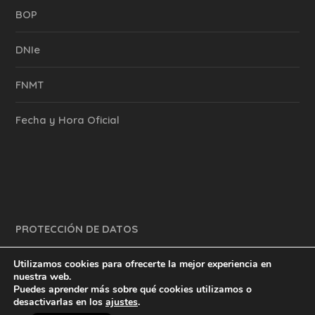
BOP
DNIe
FNMT
Fecha y Hora Oficial
PROTECCIÓN DE DATOS
Utilizamos cookies para ofrecerte la mejor experiencia en
nuestra web.
Puedes aprender más sobre qué cookies utilizamos o
y mucho más.
inventtatte es Marketing Online Sevilla
desactivarlas en los
ajustes
.
English
@2023