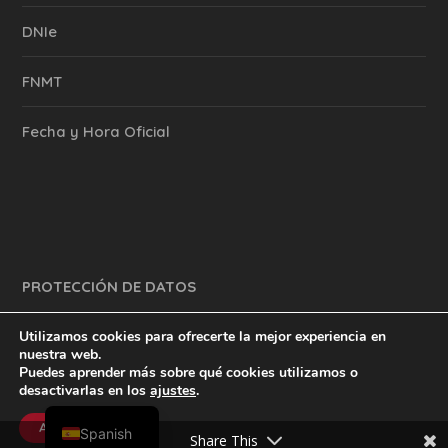
DNIe
FNMT
Fecha y Hora Oficial
PROTECCIÓN DE DATOS
Utilizamos cookies para ofrecerte la mejor experiencia en
nuestra web.
Puedes aprender más sobre qué cookies utilizamos o
y mucho más.
inventtatte es Marketing Online Sevilla
desactivarlas en los
ajustes
.
English
@2023
Aceptar
Spanish
Share This