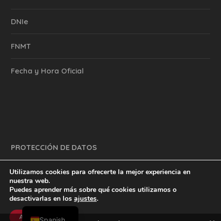
DNIe
FNMT
Fecha y Hora Oficial
PROTECCIÓN DE DATOS
Utilizamos cookies para ofrecerte la mejor experiencia en
nuestra web.
Puedes aprender más sobre qué cookies utilizamos o
y mucho más.
inventtatte es Marketing Online Sevilla
desactivarlas en los
ajustes
.
English
@2023
Aceptar
Spanish