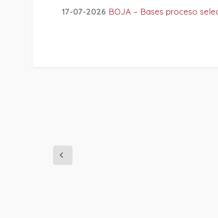
17-07-2026
BOJA – Bases proceso select
PROJECT DETAILS: