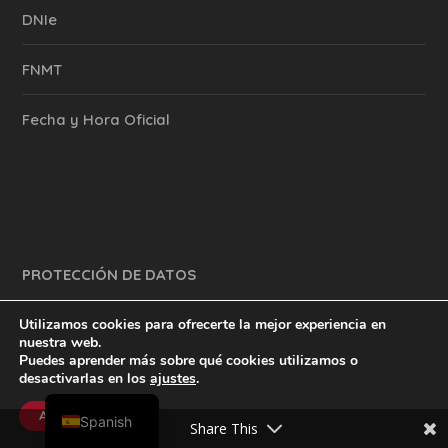
DNIe
FNMT
Fecha y Hora Oficial
PROTECCIÓN DE DATOS
Utilizamos cookies para ofrecerte la mejor experiencia en
nuestra web.
Puedes aprender más sobre qué cookies utilizamos o
y mucho más.
inventtatte es Marketing Online Sevilla
desactivarlas en los
ajustes
.
English
@2023
Aceptar
Spanish
Share This