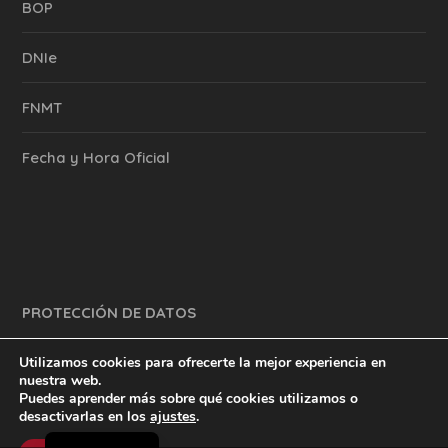
BOP
DNIe
FNMT
Fecha y Hora Oficial
PROTECCIÓN DE DATOS
Utilizamos cookies para ofrecerte la mejor experiencia en
nuestra web.
Puedes aprender más sobre qué cookies utilizamos o
y mucho más.
inventtatte es Marketing Online Sevilla
desactivarlas en los
ajustes
.
English
@2023