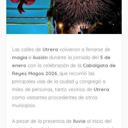
Las calles de
Utrera
volvieron a llenarse de
magia
e
ilusión
durante la jornada del
5 de
enero
con la celebración de la
Cabalgata de
Reyes Magos 2026
, que recorrió las
principales vías de la ciudad y congregó a
miles de personas, tanto vecinos de
Utrera
como visitantes procedentes de otros
municipios.
A pesar de la presencia de
lluvia
al inicio del