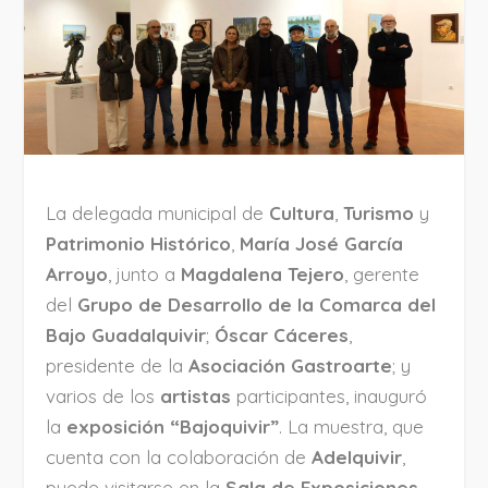
La delegada municipal de
Cultura
,
Turismo
y
Patrimonio Histórico
,
María José García
Arroyo
, junto a
Magdalena Tejero
, gerente
del
Grupo de Desarrollo de la Comarca del
Bajo Guadalquivir
;
Óscar Cáceres
,
presidente de la
Asociación Gastroarte
; y
varios de los
artistas
participantes, inauguró
la
exposición “Bajoquivir”
. La muestra, que
cuenta con la colaboración de
Adelquivir
,
puede visitarse en la
Sala de Exposiciones