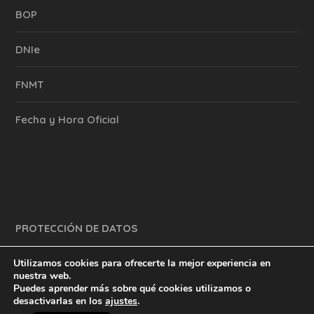
BOP
DNIe
FNMT
Fecha y Hora Oficial
PROTECCIÓN DE DATOS
Utilizamos cookies para ofrecerte la mejor experiencia en
nuestra web.
Puedes aprender más sobre qué cookies utilizamos o
y mucho más.
inventtatte es Marketing Online Sevilla
desactivarlas en los
ajustes
.
English
@2023