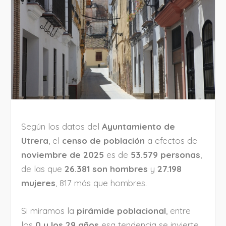
Según los datos del
Ayuntamiento de
Utrera
, el
censo de población
a efectos de
noviembre de 2025
es de
53.579 personas
,
de las que
26.381 son hombres
y
27.198
mujeres
, 817 más que hombres.
Si miramos la
pirámide poblacional
, entre
los
0 y los 29 años
esa tendencia se invierte