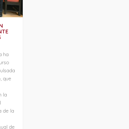
N
NTE
S
a ha
urso
pulsada
, que
n la
l
a de la
s
sual de