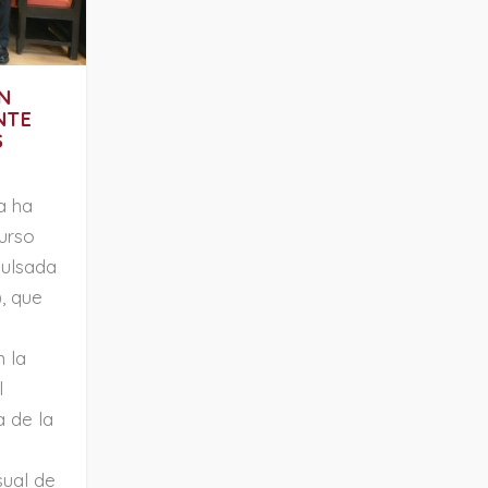
N
NTE
S
a ha
urso
pulsada
, que
n la
l
a de la
s
sual de