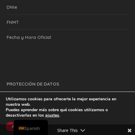
DNIe
FNMT
Fecha y Hora Oficial
PROTECCIÓN DE DATOS
Utilizamos cookies para ofrecerte la mejor experiencia en
nuestra web.
Puedes aprender más sobre qué cookies utilizamos o
y mucho más.
inventtatte es Marketing Online Sevilla
desactivarlas en los
ajustes
.
English
@2023
Aceptar
Spanish
Share This