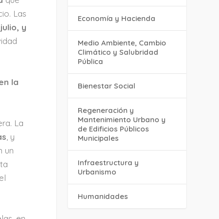
cio. Las
Economía y Hacienda
julio, y
vidad
Medio Ambiente, Cambio
Climático y Salubridad
Pública
en la
Bienestar Social
Regeneración y
Mantenimiento Urbano y
era. La
de Edificios Públicos
as
, y
Municipales
n un
Infraestructura y
ita
Urbanismo
el
Humanidades
elas, en