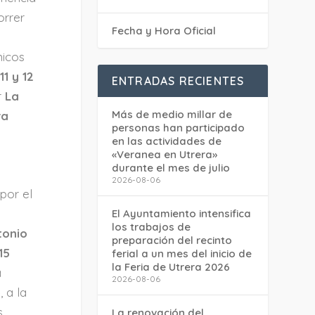
orrer
Fecha y Hora Oficial
micos
s
11 y 12
ENTRADAS RECIENTES
r
La
Más de medio millar de
ra
personas han participado
en las actividades de
«Veranea en Utrera»
durante el mes de julio
2026-08-06
 por el
El Ayuntamiento intensifica
los trabajos de
tonio
preparación del recinto
15
ferial a un mes del inicio de
la Feria de Utrera 2026
a
2026-08-06
o
, a la
s
La renovación del