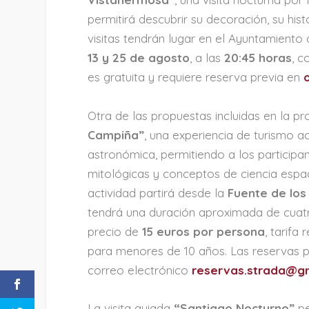
permitirá descubrir su decoración, su his
visitas tendrán lugar en el Ayuntamiento 
13 y 25 de agosto
, a las
20:45 horas
, c
es gratuita y requiere reserva previa en
Otra de las propuestas incluidas en la 
Campiña”
, una experiencia de turismo 
astronómica, permitiendo a los participan
mitológicas y conceptos de ciencia espac
actividad partirá desde la
Fuente de lo
tendrá una duración aproximada de cuat
precio de
15 euros por persona
, tarifa
para menores de 10 años. Las reservas p
correo electrónico
reservas.strada@g
La visita guiada
“Santiago Nocturno”
pe