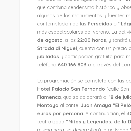
que combina senderismo histórico y obse
algunos de los monumentos y fuentes má
contemplación de las
Perseidas
o
“Lág
más espectaculares del verano. La activi
de agosto
, a las
22:00 horas
, y tendrá
Strada di Miguel
, cuenta con un precio
jubilados
y participación gratuita para m
teléfono
640 166 803
o a través del cor
La programación se completa con las act
Hotel Palacio San Fernando
(calle San 
Flamenca
, que se celebrará el
18 de juli
Montoya
al cante,
Juan Amaya “El Pel
euros por persona
. A continuación, el
3
teatralizada
“Mitos y Leyendas, de la 
misma hora, se desarrollará la actividad