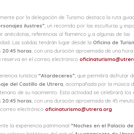
amente por la delegación de Turismo destaca la ruta guia
rsonajes ilustres”
, un recorrido por las esculturas y esp
ir anécdotas, referencias al flamenco y a algunas de las
dad. Las salidas tendrán lugar desde la
Oficina de Turi
as
20:45 horas
, con una duración aproximada de una hora
ia reserva en el correo electrónico
oficinaturismo@utrer
riencia turística
“Atardeceres”
, que permitirá disfrutar d
je del Castillo de Utrera
, acompañada por la música 
ntenario de su nacimiento. Esta actividad se celebrará los
as
20:45 horas
, con una duración aproximada de 45 minuto
 correo electrónico
oficinaturismo@utrera.org
.
nte la experiencia patrimonial
“Noches en el Palacio de
 los salones históricos del actual
Ayuntamiento de Utrer