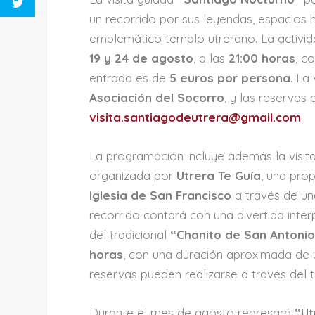
un recorrido por sus leyendas, espacios 
emblemático templo utrerano. La activid
19 y 24 de agosto
, a las
21:00 horas
, c
entrada es de
5 euros por persona
. La
Asociación del Socorro
, y las reservas
visita.santiagodeutrera@gmail.com
.
La programación incluye además la visit
organizada por
Utrera Te Guía
, una pro
Iglesia de San Francisco
a través de una
recorrido contará con una divertida inte
del tradicional
“Chanito de San Antonio
horas
, con una duración aproximada de 
reservas pueden realizarse a través del
Durante el mes de agosto regresará
“Ut