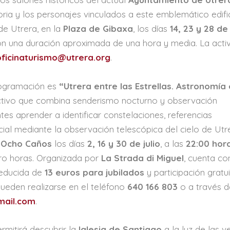
toria y los personajes vinculados a este emblemático edifi
de Utrera, en la
Plaza de Gibaxa
, los días
14, 23 y 28 de 
on una duración aproximada de una hora y media. La acti
oficinaturismo@utrera.org
.
programación es
“Utrera entre las Estrellas. Astronomía 
activo que combina senderismo nocturno y observación
tes aprender a identificar constelaciones, referencias
ial mediante la observación telescópica del cielo de Utr
s Ocho Caños
los días
2, 16 y 30 de julio
, a las
22:00 hor
ro horas. Organizada por
La Strada di Miguel
, cuenta co
 reducida de
13 euros para jubilados
y participación gratu
ueden realizarse en el teléfono
640 166 803
o a través d
mail.com
.
rmitirá descubrir la
Iglesia de Santiago
a la luz de las v