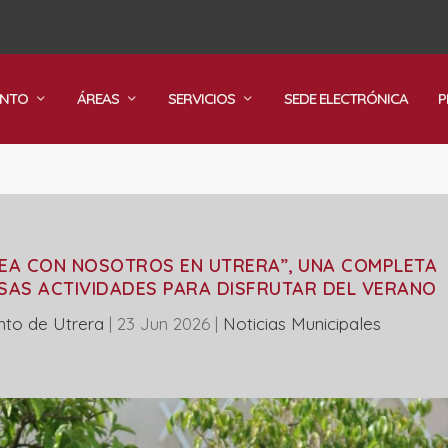
ENTO
ÁREAS
SERVICIOS
SEDE ELECTRÓNICA
P
EA CON NOSOTROS EN UTRERA”, UNA COMPLETA
AS ACTIVIDADES PARA DISFRUTAR DEL VERANO
nto de Utrera
|
23 Jun 2026
|
‎Noticias Municipales