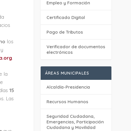
Empleo y Formación
da
Certificado Digital
acios
Pago de Tributos
smo
los
Verificador de documentos
 y
electrónicos
a.org
.
ÁREAS MUNICIPALES
e la
de
Alcaldía-Presidencia
 días
15
s. Las
Recursos Humanos
Seguridad Ciudadana,
Emergencias, Participación
Ciudadana y Movilidad
a
que