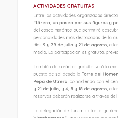
ACTIVIDADES GRATUITAS
Entre las actividades organizadas direct
“Utrera, un paseo por sus figuras y pe
del casco histórico que permitirá descubr
personalidades más destacadas de la ciu
días
9 y 29 de julio y 21 de agosto
, a l
media. La participación es gratuita, prev
También de carácter gratuito será la expe
puesta de sol desde la
Torre del Homena
Pepa de Utrera
, coincidiendo con el ce
y 21 de julio, y 4, 8 y 18 de agosto
, a l
reservas deberán realizarse a través del
La delegación de Turismo ofrece igualme
Vistahermosa”
, una visita nocturna por