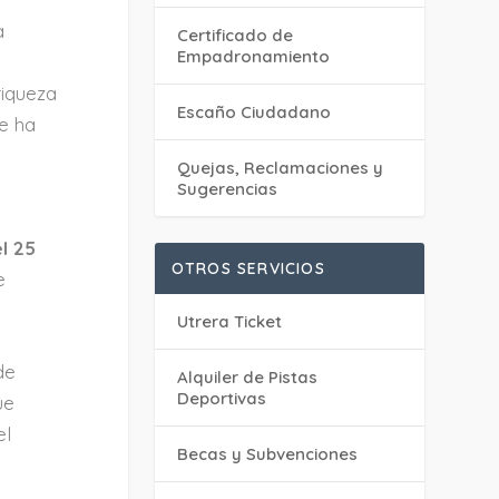
a
Certificado de
Empadronamiento
riqueza
Escaño Ciudadano
se ha
Quejas, Reclamaciones y
Sugerencias
el 25
OTROS SERVICIOS
e
Utrera Ticket
de
Alquiler de Pistas
Deportivas
ue
el
Becas y Subvenciones