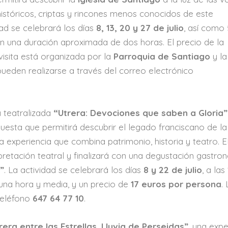
históricos, criptas y rincones menos conocidos de este
ad se celebrará los días
8, 13, 20 y 27 de julio
, así como
on una duración aproximada de dos horas. El precio de la
 visita está organizada por la
Parroquia de Santiago
y la
 pueden realizarse a través del correo electrónico
a teatralizada
“Utrera: Devociones que saben a Gloria”
puesta que permitirá descubrir el legado franciscano de la
 experiencia que combina patrimonio, historia y teatro. E
rpretación teatral y finalizará con una degustación gastro
”
. La actividad se celebrará los días
8 y 22 de julio
, a las
una hora y media, y un precio de
17 euros por persona
.
 teléfono
647 64 77 10
.
rera entre las Estrellas. Lluvia de Perseidas”
, una expe