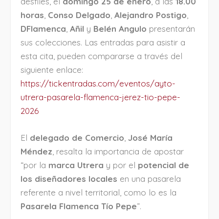
desfiles, el
domingo 25 de enero
, a las
18.00
horas
,
Conso Delgado
,
Alejandro Postigo
,
DFlamenca
,
Añil
y
Belén Angulo
presentarán
sus colecciones. Las entradas para asistir a
esta cita, pueden compararse a través del
siguiente enlace:
https://tickentradas.com/eventos/ayto-
utrera-pasarela-flamenca-jerez-tio-pepe-
2026
El
delegado de Comercio
,
José María
Méndez
, resalta la importancia de apostar
“por la
marca Utrera
y por el
potencial de
los diseñadores locales
en una pasarela
referente a nivel territorial, como lo es la
Pasarela Flamenca Tío Pepe
”.