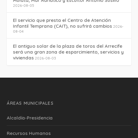
Mulata, Mar Adriático y Escultor Antonio Susillo
2026-08-05
El servicio que presta el Centro de Atención
Infantil Temprana (CAIT), no sufrirá cambios
2026-
08-04
El antiguo solar de la plaza de toros del Arrecife
será una gran zona de esparcimiento, servicios y
viviendas
2026-08-03
ÁREAS MUNICIPALES
Alcaldía-Presidencia
Recursos Humanos