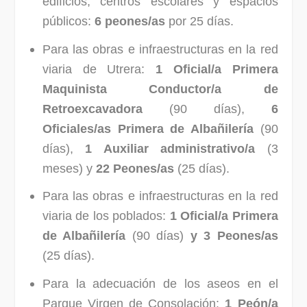
edificios, centros escolares y espacios
públicos:
6 peones/as
por 25 días.
Para las obras e infraestructuras en la red
viaria de Utrera:
1 Oficial/a Primera
Maquinista Conductor/a de
Retroexcavadora
(90 días),
6
Oficiales/as Primera de Albañilería
(90
días),
1 Auxiliar administrativo/a
(3
meses) y
22 Peones/as
(25 días).
Para las obras e infraestructuras en la red
viaria de los poblados:
1 Oficial/a Primera
de Albañilería
(90 días)
y 3 Peones/as
(25 días).
Para la adecuación de los aseos en el
Parque Virgen de Consolación:
1 Peón/a