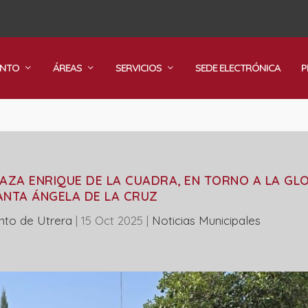
ENTO
ÁREAS
SERVICIOS
SEDE ELECTRÓNICA
P
LAZA ENRIQUE DE LA CUADRA, EN TORNO A LA GL
ANTA ÁNGELA DE LA CRUZ
nto de Utrera
|
15 Oct 2025
|
‎Noticias Municipales