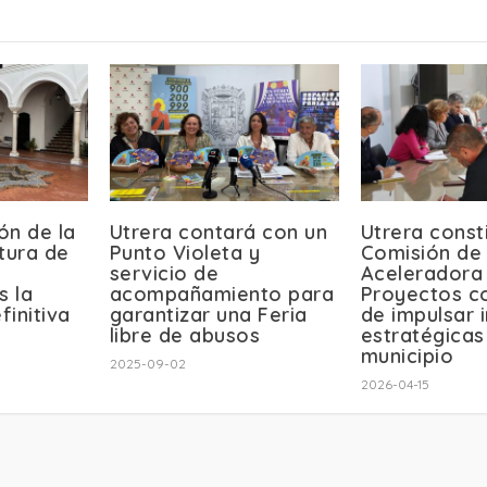
ión de la
Utrera contará con un
Utrera const
tura de
Punto Violeta y
Comisión de 
servicio de
Aceleradora
s la
acompañamiento para
Proyectos co
initiva
garantizar una Feria
de impulsar i
libre de abusos
estratégicas
municipio
2025-09-02
2026-04-15