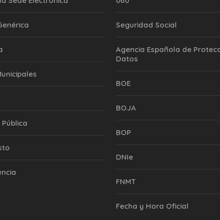
la Sede Electrónica
060
 Genérica
Seguridad Social
a
Agencia Española de Protecc
Datos
Municipales
BOE
BOJA
 Pública
BOP
sto
DNIe
encia
FNMT
Fecha y Hora Oficial