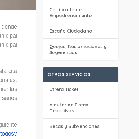
Certificado de
Empadronamiento
, donde
Escaño Ciudadano
nicipal
nicipal
Quejas, Reclamaciones y
Sugerencias
sta cita
OTROS SERVICIOS
onales.
mientas
Utrera Ticket
s sanos
Alquiler de Pistas
Deportivas
iguiente
Becas y Subvenciones
/todos?