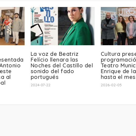
La voz de Beatriz
Cultura pres
esentada
Felício llenara las
programació
 Antonio
Noches del Castillo del
Teatro Munic
este
sonido del fado
Enrique de l
a al
portugués
hasta el mes
al
2024-07-22
2026-02-05