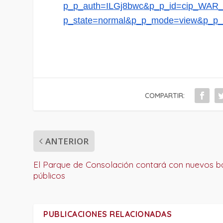
p_p_auth=ILGj8bwc&p_p_id=cip_WAR_
p_state=normal&p_p_mode=view&p_p_
COMPARTIR:
ANTERIOR
El Parque de Consolación contará con nuevos 
públicos
PUBLICACIONES RELACIONADAS