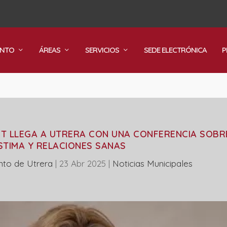
ENTO
ÁREAS
SERVICIOS
SEDE ELECTRÓNICA
P
ST LLEGA A UTRERA CON UNA CONFERENCIA SOBR
TIMA Y RELACIONES SANAS
nto de Utrera
|
23 Abr 2025
|
‎Noticias Municipales