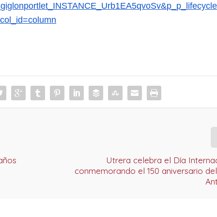
giglonportlet_INSTANCE_Urb1EA5qvoSv&p_p_lifecycl
col_id=column
baños
Utrera celebra el Día Interna
conmemorando el 150 aniversario del
An