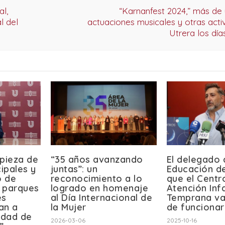
al,
“Karnanfest 2024,” más de
l del
actuaciones musicales y otras activ
Utrera los días
mpieza de
“35 años avanzando
El delegado 
cipales y
juntas”: un
Educación d
o de
reconocimiento a lo
que el Centr
 parques
logrado en homenaje
Atención Infa
es
al Día Internacional de
Temprana va
an a
la Mujer
de funcionar
idad de
2026-03-06
2025-10-16