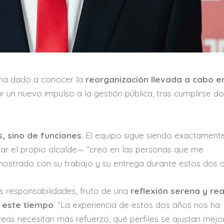
, ha dado a conocer la
reorganización llevada a cabo en
 un nuevo impulso a la gestión pública, tras cumplirse d
, sino de funciones
. El equipo sigue siendo exactamente
r el propio alcalde— “creo en las personas que me
ostrado con su trabajo y su entrega durante estos dos a
s responsabilidades, fruto de una
reflexión serena y rea
n este tiempo
. “La experiencia de estos dos años nos ha
eas necesitan más refuerzo, qué perfiles se ajustan mejo