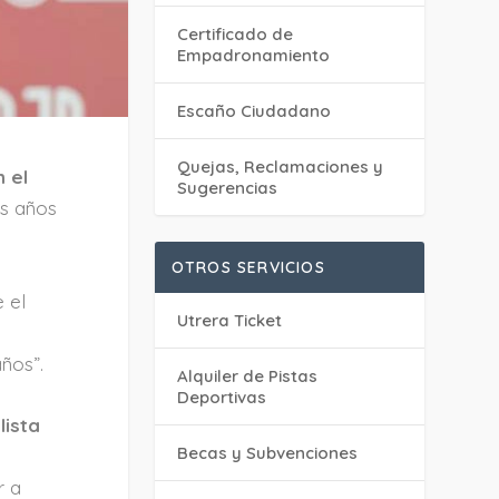
Certificado de
Empadronamiento
Escaño Ciudadano
Quejas, Reclamaciones y
 el
Sugerencias
os años
OTROS SERVICIOS
 el
Utrera Ticket
ños”.
Alquiler de Pistas
Deportivas
lista
Becas y Subvenciones
r a