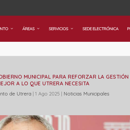
ENTO
ÁREAS
SERVICIOS
SEDE ELECTRÓNICA
P
OBIERNO MUNICIPAL PARA REFORZAR LA GESTIÓN
EJOR A LO QUE UTRERA NECESITA
nto de Utrera
|
1 Ago 2025
|
‎Noticias Municipales