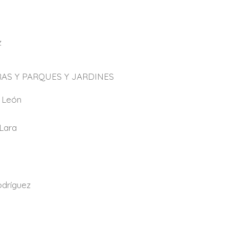
z
AS Y PARQUES Y JARDINES
z León
Lara
odríguez