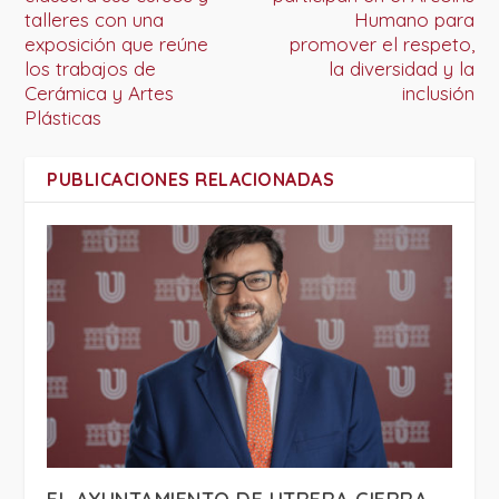
talleres con una
Humano para
exposición que reúne
promover el respeto,
los trabajos de
la diversidad y la
Cerámica y Artes
inclusión
Plásticas
PUBLICACIONES RELACIONADAS