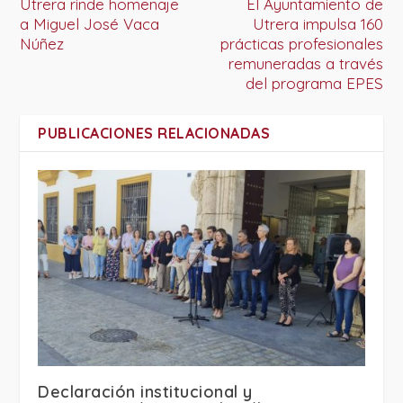
Utrera rinde homenaje
El Ayuntamiento de
a Miguel José Vaca
Utrera impulsa 160
Núñez
prácticas profesionales
remuneradas a través
del programa EPES
PUBLICACIONES RELACIONADAS
Declaración institucional y