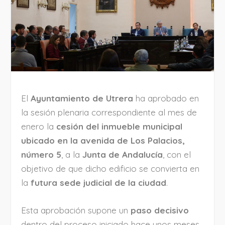
El
Ayuntamiento de Utrera
ha aprobado en
la sesión plenaria correspondiente al mes de
enero la
cesión del inmueble municipal
ubicado en la avenida de Los Palacios,
número 5
, a la
Junta de Andalucía
, con el
objetivo de que dicho edificio se convierta en
la
futura sede judicial de la ciudad
.
Esta aprobación supone un
paso decisivo
dentro del proceso iniciado hace unos meses,