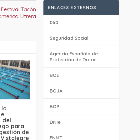
ENLACES EXTERNOS
 Festival Tacón
amenco Utrera
060
Seguridad Social
Agencia Española de
Protección de Datos
BOE
BOJA
BOP
 la
de
 del
DNIe
iego para
 gestión de
 Vistalegre
FNMT