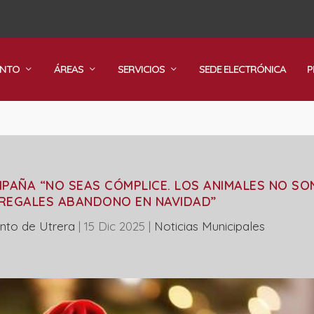
ENTO
ÁREAS
SERVICIOS
SEDE ELECTRÓNICA
P
MPAÑA “NO SEAS CÓMPLICE. LOS ANIMALES NO SO
 REGALES ABANDONO EN NAVIDAD”
nto de Utrera
|
15 Dic 2025
|
‎Noticias Municipales