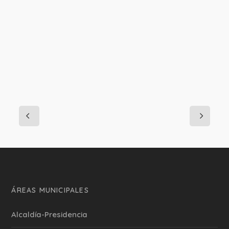
PROJECT DETAILS:
ÁREAS MUNICIPALES
Alcaldía-Presidencia