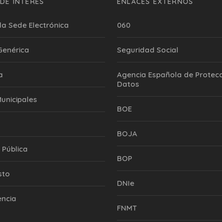
DE INTERÉS
ENLACES EXTERNOS
la Sede Electrónica
060
 Genérica
Seguridad Social
a
Agencia Española de Protecc
Datos
Municipales
BOE
BOJA
 Pública
BOP
sto
DNIe
encia
FNMT