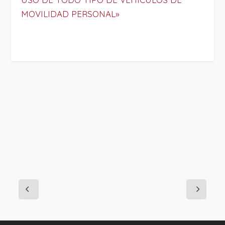
MOVILIDAD PERSONAL»
PROJECT DETAILS: