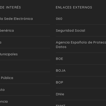
DE INTERÉS
ENLACES EXTERNOS
la Sede Electrónica
060
 Genérica
Seguridad Social
a
Agencia Española de Protecc
Datos
Municipales
BOE
BOJA
 Pública
BOP
sto
DNIe
encia
FNMT