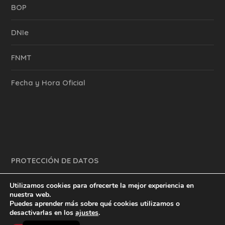
BOP
DNIe
FNMT
Fecha y Hora Oficial
PROTECCIÓN DE DATOS
Utilizamos cookies para ofrecerte la mejor experiencia en
nuestra web.
Puedes aprender más sobre qué cookies utilizamos o
y mucho más.
inventtatte es Marketing Online Sevilla
desactivarlas en los
ajustes
.
English
@2023