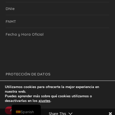
DNIe
FNMT
Fecha y Hora Oficial
PROTECCIÓN DE DATOS
Utilizamos cookies para ofrecerte la mejor experiencia en
nuestra web.
Puedes aprender más sobre qué cookies utilizamos o
y mucho más.
inventtatte es Marketing Online Sevilla
desactivarlas en los
ajustes
.
English
@2023
Aceptar
Spanish
Share This