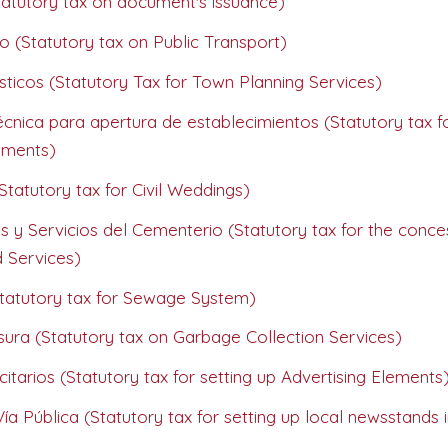
atutory tax on document's issuance)
 (Statutory tax on Public Transport)
sticos (Statutory Tax for Town Planning Services)
écnica para apertura de establecimientos (Statutory tax f
hments)
tatutory tax for Civil Weddings)
y Servicios del Cementerio (Statutory tax for the conce
 Services)
(Statutory tax for Sewage System)
ura (Statutory tax on Garbage Collection Services)
itarios (Statutory tax for setting up Advertising Elements
ía Pública (Statutory tax for setting up local newsstands i