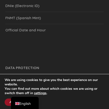
DNIe (Electronic ID)
FNMT (Spanish Mint)
Official Date and Hour
DATA PROTECTION
We are using cookies to give you the best experience on our
website.
You can find out more about which cookies we are using or
y mucho más.
inventtatte es Marketing Online Sevilla
switch them off in
settings
.
Spanish
@2023
Accept
English