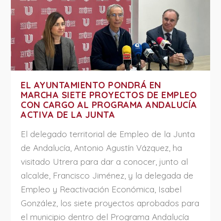
EL AYUNTAMIENTO PONDRÁ EN
MARCHA SIETE PROYECTOS DE EMPLEO
CON CARGO AL PROGRAMA ANDALUCÍA
ACTIVA DE LA JUNTA
El delegado territorial de Empleo de la Junta
de Andalucía, Antonio Agustín Vázquez, ha
visitado Utrera para dar a conocer, junto al
alcalde, Francisco Jiménez, y la delegada de
Empleo y Reactivación Económica, Isabel
González, los siete proyectos aprobados para
el municipio dentro del Programa Andalucía