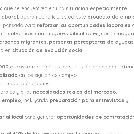
s
que se encuentren en una
situación especialmente
laboral
, podrán beneficiarse de este
proyecto de empl
a, pensado para
reforzar las oportunidades laborales
an a
colectivos con mayores dificultades
, como
mayor
ersonas migrantes
,
personas perceptoras de ayudas
o en
situación de exclusión social
.
000 euros
, ofrecerá a las personas desempleadas
atenc
alizado
en los siguientes campos:
ra cada participante.
borales y a las
necesidades reales del mercado
.
e empleo
, incluyendo
preparación para entrevistas
y
rial local
para generar
oportunidades de contratació
os el 40% de las personas participantes
consigan