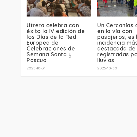
Utrera celebra con
Un Cercanías 
éxito la IV edición de
en la vía con
los Días de la Red
pasajeros, es 
Europea de
incidencia má
Celebraciones de
destacada de 
Semana Santa y
registradas po
Pascua
lluvias
2025-10-31
2025-10-30