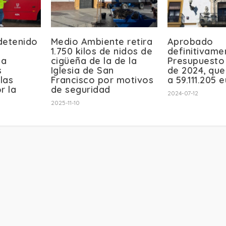
detenido
Medio Ambiente retira
Aprobado
1.750 kilos de nidos de
definitivame
la
cigüeña de la de la
Presupuesto 
s
Iglesia de San
de 2024, que
las
Francisco por motivos
a 59.111.205 
r la
de seguridad
2024-07-12
2025-11-10