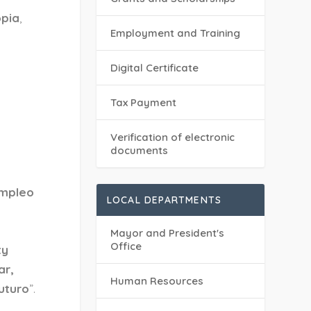
opia
,
Employment and Training
Digital Certificate
Tax Payment
Verification of electronic
documents
Empleo
LOCAL DEPARTMENTS
Mayor and President's
Office
ty
r,
Human Resources
uturo
”.