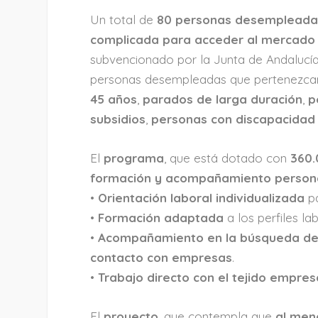
Un total de
80 personas desempleada
complicada para acceder al mercado 
subvencionado por la Junta de Andalucí
personas desempleadas que pertenezc
45 años
,
parados de larga duración
,
p
subsidios
,
personas con discapacidad
El
programa
, que está dotado con
360.
formación y acompañamiento person
•
Orientación laboral individualizada
pa
•
Formación adaptada
a los perfiles la
•
Acompañamiento en la búsqueda d
contacto con empresas
.
•
Trabajo directo con el tejido empresa
El
proyecto
, que contempla que
al men