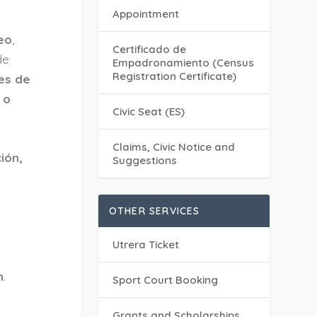
Appointment
eo
,
Certificado de
de
Empadronamiento (Census
Registration Certificate)
es de
 o
Civic Seat (ES)
Claims, Civic Notice and
ión,
Suggestions
OTHER SERVICES
Utrera Ticket
n
.
Sport Court Booking
Grants and Scholarships