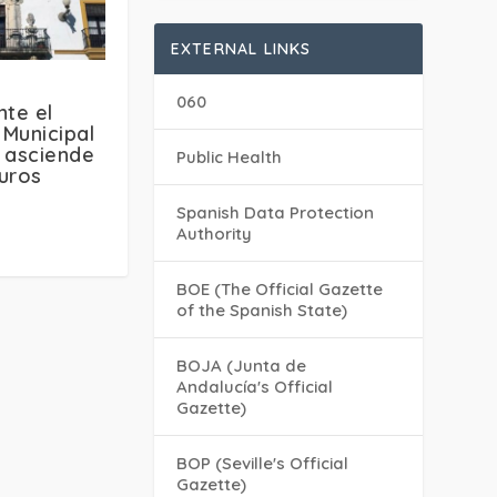
EXTERNAL LINKS
060
nte el
Municipal
 asciende
Public Health
euros
Spanish Data Protection
Authority
BOE (The Official Gazette
of the Spanish State)
BOJA (Junta de
Andalucía's Official
Gazette)
BOP (Seville's Official
Gazette)