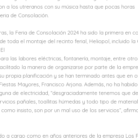
 a los utreranos con su música hasta que pocas horas
eria de Consolación.
ras, la Feria de Consolación 2024 ha sido la primera en c
toda el montaje del recinto ferial, Heliopol, incluido la
El
a las labores eléctricas, fontanería, montaje, entre otro
facilitado la manera de organizarse por parte de la empre
su propia planificación y se han terminado antes que en o
Fiestas Mayores, Francisco Arjona. Además, no ha habido
nguna de electricidad, “desgraciadamente tenemos que de
vicios pañales, toallitas húmedas y todo tipo de materiale
como insisto, son por un mal uso de los servicios”, afirma
ado a cargo como en años anteriores de la empresa Los P