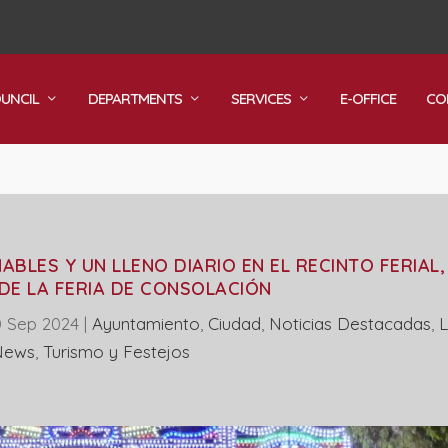
OUNCIL
DEPARTMENTS
SERVICES
E-OFFICE
CO
ABLES Y UN LLENO DIARIO EN EL RECINTO FERIAL, 
DE LA FERIA DE CONSOLACIÓN
0 Sep 2024
|
Ayuntamiento
,
Ciudad
,
Noticias Destacadas
,
News
,
Turismo y Festejos