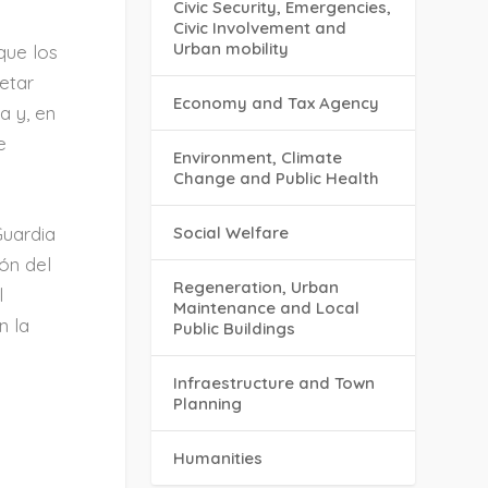
Civic Security, Emergencies,
Civic Involvement and
Urban mobility
que los
etar
Economy and Tax Agency
a y, en
e
Environment, Climate
Change and Public Health
Social Welfare
Guardia
ón del
Regeneration, Urban
l
Maintenance and Local
n la
Public Buildings
Infraestructure and Town
Planning
Humanities