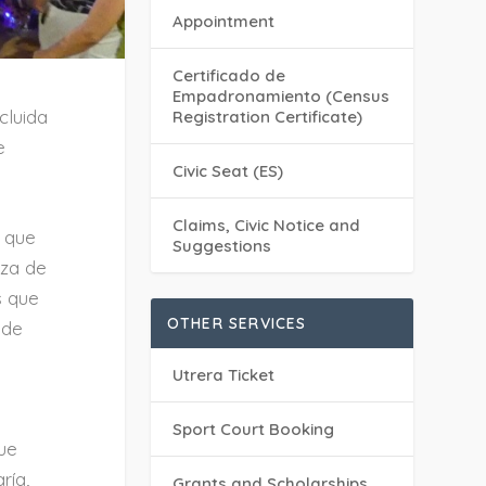
Appointment
Certificado de
Empadronamiento (Census
cluida
Registration Certificate)
e
Civic Seat (ES)
Claims, Civic Notice and
a que
Suggestions
aza de
s que
OTHER SERVICES
 de
s
Utrera Ticket
Sport Court Booking
que
ría,
Grants and Scholarships