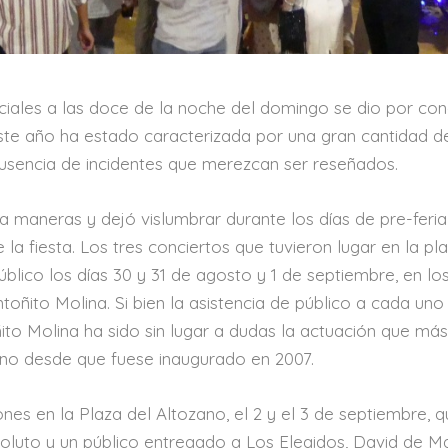
ificiales a las doce de la noche del domingo se dio por con
este año ha estado caracterizada por una gran cantidad d
ausencia de incidentes que merezcan ser reseñados.
a maneras y dejó vislumbrar durante los días de pre-feri
 la fiesta. Los tres conciertos que tuvieron lugar en la pl
blico los días 30 y 31 de agosto y 1 de septiembre, en lo
toñito Molina. Si bien la asistencia de público a cada uno
ñito Molina ha sido sin lugar a dudas la actuación que má
ano desde que fuese inaugurado en 2007.
ones en la Plaza del Altozano, el 2 y el 3 de septiembre, 
soluto y un público entregado a Los Elegidos, David de Ma