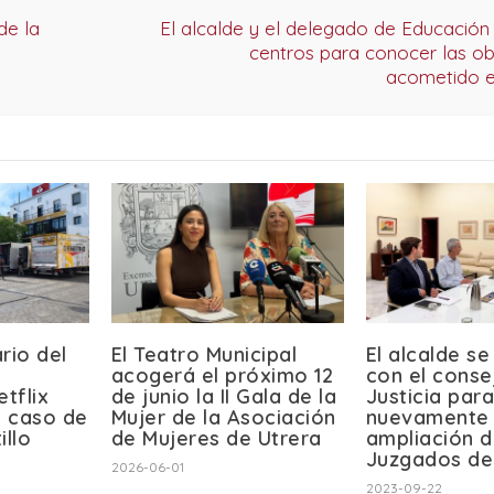
de la
El alcalde y el delegado de Educación 
centros para conocer las ob
acometido e
rio del
El Teatro Municipal
El alcalde se
acogerá el próximo 12
con el conse
etflix
de junio la II Gala de la
Justicia para
l caso de
Mujer de la Asociación
nuevamente 
illo
de Mujeres de Utrera
ampliación d
Juzgados de
2026-06-01
2023-09-22