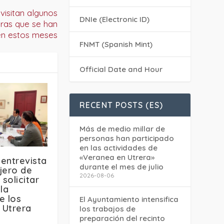
visitan algunos
DNIe (Electronic ID)
ras que se han
n estos meses
FNMT (Spanish Mint)
Official Date and Hour
RECENT POSTS (ES)
Más de medio millar de
personas han participado
en las actividades de
«Veranea en Utrera»
 entrevista
durante el mes de julio
jero de
2026-08-06
 solicitar
la
e los
El Ayuntamiento intensifica
 Utrera
los trabajos de
preparación del recinto