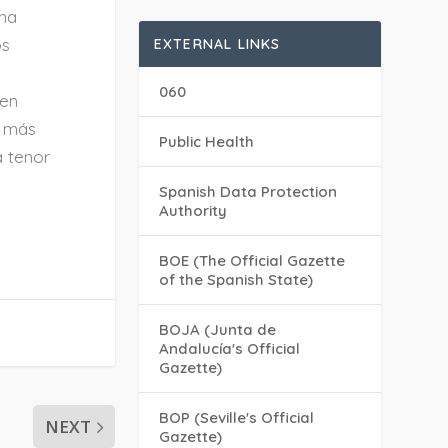
una
os
EXTERNAL LINKS
060
“en
r más
Public Health
a tenor
Spanish Data Protection
Authority
BOE (The Official Gazette
of the Spanish State)
BOJA (Junta de
Andalucía's Official
Gazette)
BOP (Seville's Official
NEXT
Gazette)