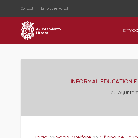
Contact
Employee Portal
CITY C
INFORMAL EDUCATION F
by
Ayuntam
Inicio
>>
Social Welfare
>>
Oficina de Educ