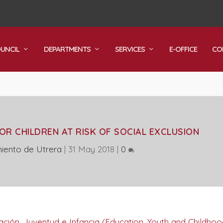
OUNCIL
DEPARTMENTS
SERVICES
E-OFFICE
CO
OR CHILDREN AT RISK OF SOCIAL EXCLUSION
iento de Utrera
|
31 May 2018
|
0
ación, Juventud e Infancia (Education, Youth and Childhoo