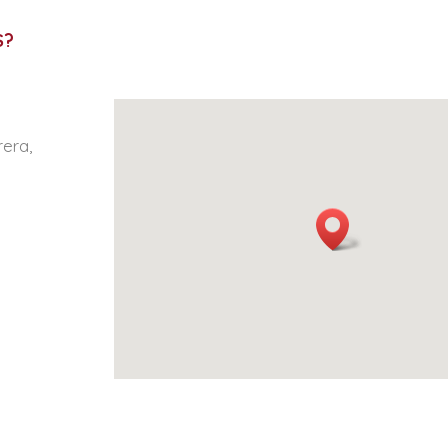
S?
rera,