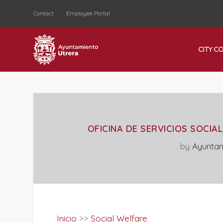
Contact
Employee Portal
CITY C
OFICINA DE SERVICIOS SOCIA
by
Ayuntam
Inicio
>>
Social Welfare