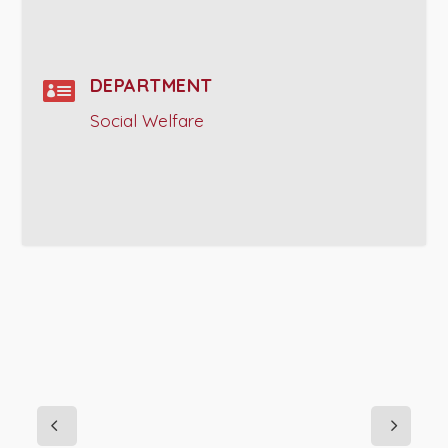

DEPARTMENT
Social Welfare
PROJECT DETAILS: