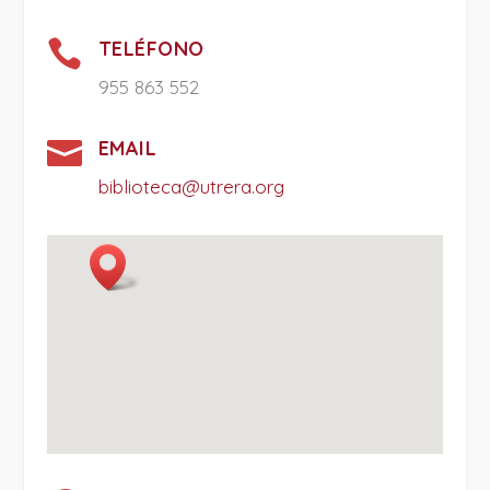

TELÉFONO
955 863 552

EMAIL
biblioteca@utrera.org