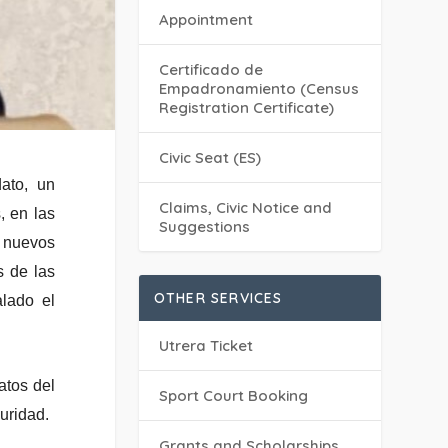
Appointment
Certificado de
Empadronamiento (Census
Registration Certificate)
Civic Seat (ES)
ato, un
Claims, Civic Notice and
, en las
Suggestions
o nuevos
s de las
OTHER SERVICES
alado el
Utrera Ticket
atos del
Sport Court Booking
uridad.
Grants and Scholarships