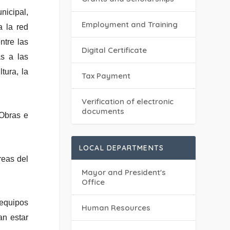
icipal,
Employment and Training
a la red
ntre las
Digital Certificate
as a las
tura, la
Tax Payment
Verification of electronic
documents
 Obras e
LOCAL DEPARTMENTS
reas del
Mayor and President's
Office
equipos
Human Resources
an estar