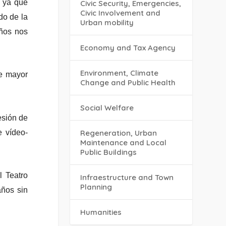
s ya que
Civic Security, Emergencies,
Civic Involvement and
do de la
Urban mobility
años nos
Economy and Tax Agency
Environment, Climate
de mayor
Change and Public Health
Social Welfare
esión de
e vídeo-
Regeneration, Urban
Maintenance and Local
Public Buildings
l Teatro
Infraestructure and Town
Planning
años sin
Humanities