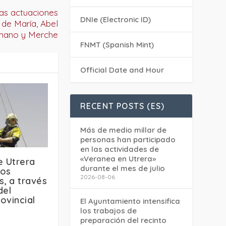
las actuaciones
DNIe (Electronic ID)
 de María, Abel
ano y Merche
FNMT (Spanish Mint)
Official Date and Hour
RECENT POSTS (ES)
Más de medio millar de
personas han participado
en las actividades de
«Veranea en Utrera»
 Utrera
durante el mes de julio
ros
2026-08-06
s, a través
del
ovincial
El Ayuntamiento intensifica
los trabajos de
preparación del recinto