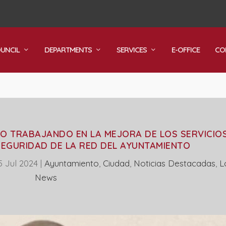
OUNCIL
DEPARTMENTS
SERVICES
E-OFFICE
CO
O TRABAJANDO EN LA MEJORA DE LOS SERVICIO
SEGURIDAD DE LA RED DEL AYUNTAMIENTO
5 Jul 2024
|
Ayuntamiento
,
Ciudad
,
Noticias Destacadas
,
L
News