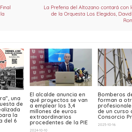
Final
La Preferia del Altozano contará con 
la
de la Orquesta Los Elegidos, David
Rom
El alcalde anuncia en
Bomberos de
ra”, una
qué proyectos se van
forman a ot
puesta de
a emplear los 3,4
profesionale
alizada
millones de euros
de un curso 
para la
extraordinarios
Consorcio Pr
a del 6
procedentes de la PIE
2025-10-16
2024-10-10