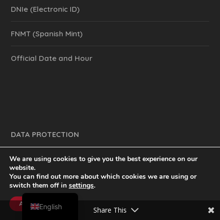
DNIe (Electronic ID)
FNMT (Spanish Mint)
Official Date and Hour
DATA PROTECTION
We are using cookies to give you the best experience on our
website.
You can find out more about which cookies we are using or
y mucho más.
inventtatte es Marketing Online Sevilla
switch them off in
settings
.
Spanish
@2023
Accept
English
Share This