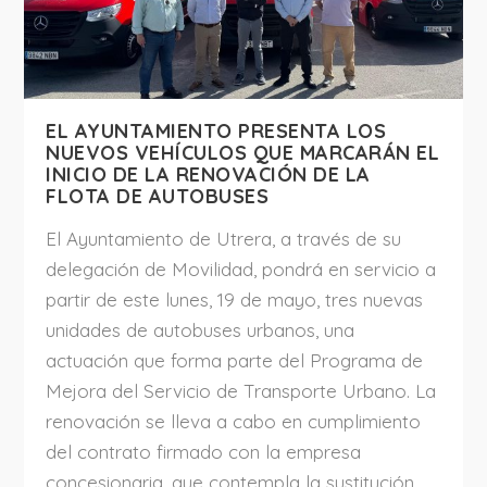
EL AYUNTAMIENTO PRESENTA LOS
NUEVOS VEHÍCULOS QUE MARCARÁN EL
INICIO DE LA RENOVACIÓN DE LA
FLOTA DE AUTOBUSES
El Ayuntamiento de Utrera, a través de su
delegación de Movilidad, pondrá en servicio a
partir de este lunes, 19 de mayo, tres nuevas
unidades de autobuses urbanos, una
actuación que forma parte del Programa de
Mejora del Servicio de Transporte Urbano. La
renovación se lleva a cabo en cumplimiento
del contrato firmado con la empresa
concesionaria, que contempla la sustitución