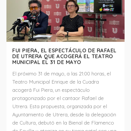
FUI PIERA, EL ESPECTÁCULO DE RAFAEL
DE UTRERA QUE ACOGERÁ EL TEATRO
MUNICIPAL EL 31 DE MAYO
El próximo 31 de mayo, a las 21:00 horas, el
Teatro Municipal Enrique de la Cuadra
acogerá Fui Piera, un espectáculo
protagonizado por el cantaor Rafael de
Utrera. Esta propuesta, organizada por el
Ayuntamiento de Utrera, desde la delegación
de Cultura, debutó en la Bienal de Flamenco
de Sevilla y aterriza en su tierra natal con una