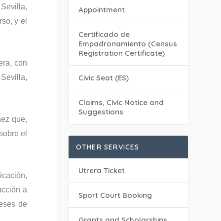
Sevilla,
Appointment
so, y el
Certificado de
Empadronamiento (Census
Registration Certificate)
era, con
Civic Seat (ES)
Sevilla,
Claims, Civic Notice and
Suggestions
nez que,
sobre el
OTHER SERVICES
Utrera Ticket
icación,
ucción a
Sport Court Booking
reses de
Grants and Scholarships