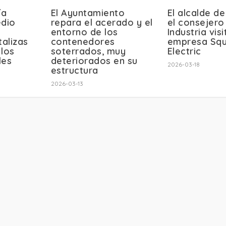
ía
El Ayuntamiento
El alcalde de
edio
repara el acerado y el
el consejero
entorno de los
Industria visi
talizas
contenedores
empresa Sq
 los
soterrados, muy
Electric
les
deteriorados en su
2026-03-18
estructura
2026-03-13