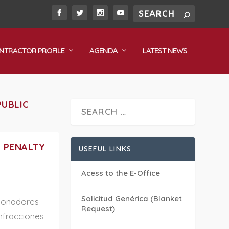
NTRACTOR PROFILE
AGENDA
LATEST NEWS
PUBLIC
 PENALTY
USEFUL LINKS
Acess to the E-Office
Solicitud Genérica (Blanket
cionadores
Request)
infracciones