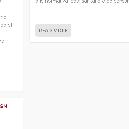
s
a la normativa legal sanitaria o de consu
umo
ada al
READ MORE
de
IGN