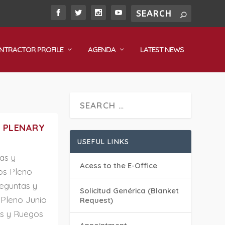
NTRACTOR PROFILE
AGENDA
LATEST NEWS
 PLENARY
USEFUL LINKS
as y
Acess to the E-Office
os Pleno
eguntas y
Solicitud Genérica (Blanket
Pleno Junio
Request)
as y Ruegos