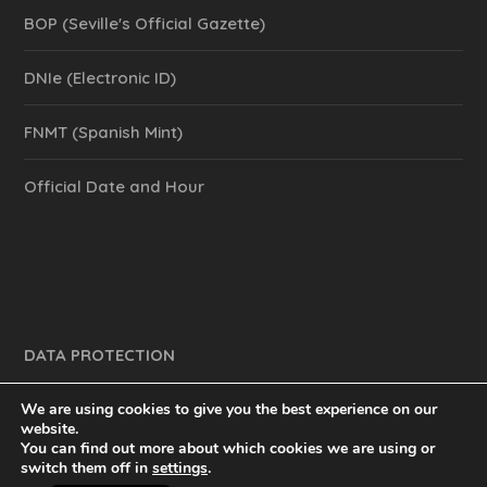
BOP (Seville's Official Gazette)
DNIe (Electronic ID)
FNMT (Spanish Mint)
Official Date and Hour
DATA PROTECTION
We are using cookies to give you the best experience on our
website.
You can find out more about which cookies we are using or
y mucho más.
inventtatte es Marketing Online Sevilla
switch them off in
settings
.
Spanish
@2023