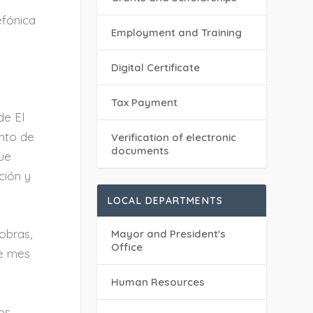
efónica
Employment and Training
Digital Certificate
Tax Payment
de El
anto de
Verification of electronic
documents
ue
ción y
LOCAL DEPARTMENTS
obras,
Mayor and President's
Office
de mes
Human Resources
os