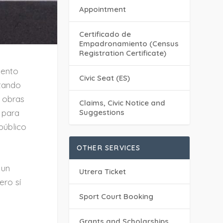
Appointment
Certificado de
Empadronamiento (Census
Registration Certificate)
iento
Civic Seat (ES)
utando
s obras
Claims, Civic Notice and
n para
Suggestions
público
OTHER SERVICES
 un
Utrera Ticket
ero sí
Sport Court Booking
Grants and Scholarships