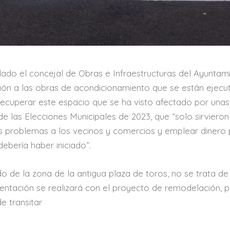
alado el concejal de Obras e Infraestructuras del Ayuntam
ción a las obras de acondicionamiento que se están ejec
ecuperar este espacio que se ha visto afectado por una
de las Elecciones Municipales de 2023, que “solo sirviero
s problemas a los vecinos y comercios y emplear dinero 
ebería haber iniciado”.
o de la zona de la antigua plaza de toros, no se trata de
ntación se realizará con el proyecto de remodelación, p
e transitar