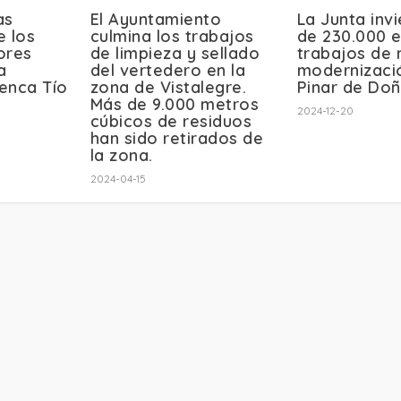
as
El Ayuntamiento
La Junta inv
e los
culmina los trabajos
de 230.000 
ores
de limpieza y sellado
trabajos de 
a
del vertedero en la
modernizaci
enca Tío
zona de Vistalegre.
Pinar de Do
Más de 9.000 metros
2024-12-20
cúbicos de residuos
han sido retirados de
la zona.
2024-04-15