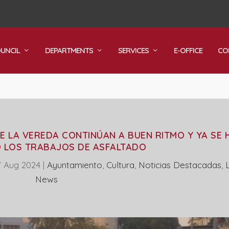
OUNCIL
DEPARTMENTS
SERVICES
E-OFFICE
CO
E LA VEREDA CONTINÚAN A BUEN RITMO Y YA SE 
O LOS TRABAJOS DE ASFALTADO
7 Aug 2024
|
Ayuntamiento
,
Cultura
,
Noticias Destacadas
,
News