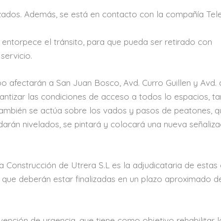
lizados. Además, se está en contacto con la compañía Tel
entorpece el tránsito, para que pueda ser retirado con
servicio.
o afectarán a San Juan Bosco, Avd. Curro Guillen y Avd. 
ntizar las condiciones de acceso a todos lo espacios, t
También se actúa sobre los vados y pasos de peatones, q
darán nivelados, se pintará y colocará una nueva señaliza
a Construcción de Utrera S.L es la adjudicataria de estas 
 que deberán estar finalizadas en un plazo aproximado 
vención de urgencia, que tiene como objetivo rehabilitar l