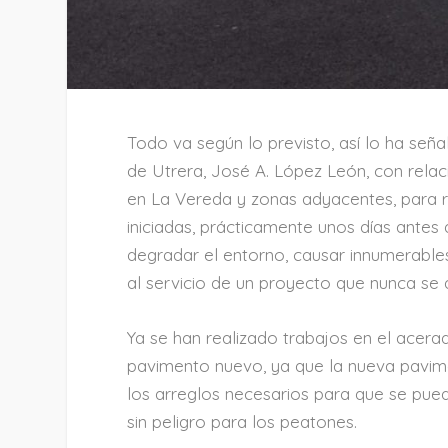
Todo va según lo previsto, así lo ha señ
de Utrera, José A. López León, con rela
en La Vereda y zonas adyacentes, para r
iniciadas, prácticamente unos días antes 
degradar el entorno, causar innumerable
al servicio de un proyecto que nunca se d
Ya se han realizado trabajos en el acerad
pavimento nuevo, ya que la nueva pavime
los arreglos necesarios para que se pued
sin peligro para los peatones.