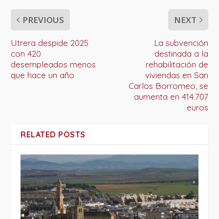
PREVIOUS
NEXT
Utrera despide 2025
La subvención
con 420
destinada a la
desempleados menos
rehabilitación de
que hace un año
viviendas en San
Carlos Borromeo, se
aumenta en 414.707
euros
RELATED POSTS