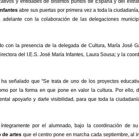
tivos y entidades de distintos puntos de España y del extran
Infantes
abre sus puertas por primera vez a toda la ciudadanía
va adelante con la colaboración de las delegaciones munici
do con
la
presencia de la delegada de Cultura, María José Ga
directora
del I.E.S. José María Infantes,
Laura Sousa; y la coor
ha señalado que “Se trata de uno de los proyectos educati
como por la forma en que pone en valor
la
cultura. Por ello, 
ntal apoyarlo y darle visibilidad, para que toda la ciudadan
o íntegramente por el alumnado, bajo la coordinación de su
 de artes
que el centro pone en marcha cada septiembre, al in