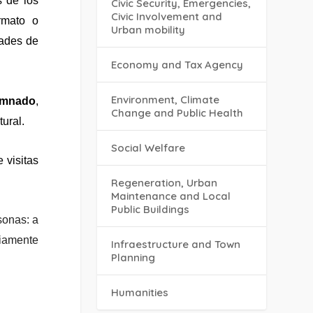
s de los
Civic Security, Emergencies,
Civic Involvement and
rmato o
Urban mobility
dades de
Economy and Tax Agency
Environment, Climate
lumnado
,
Change and Public Health
ural.
Social Welfare
 visitas
Regeneration, Urban
Maintenance and Local
Public Buildings
sonas: a
viamente
Infraestructure and Town
Planning
Humanities