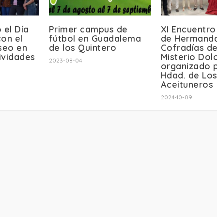
 el Día
Primer campus de
XI Encuentro
con el
fútbol en Guadalema
de Hermand
aseo en
de los Quintero
Cofradías d
tividades
Misterio Dol
2023-08-04
l
organizado p
Hdad. de Lo
Aceituneros
2024-10-09