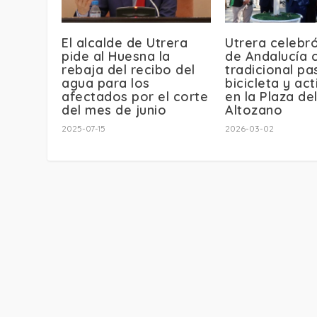
El alcalde de Utrera
Utrera celebró
pide al Huesna la
de Andalucía 
rebaja del recibo del
tradicional p
agua para los
bicicleta y ac
afectados por el corte
en la Plaza de
del mes de junio
Altozano
2025-07-15
2026-03-02