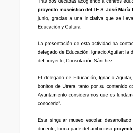
Tras dos décadas acogiendo a centros educa
proyecto museístico del I.E.S. José María 
junio,
gracias a una iniciativa que se lle
Educación y Cultura
.
L
a presentación
de esta actividad
ha conta
delegado de Educación, Ignacio Aguilar; la 
del proyecto, Cons
olación Sánchez.
El delegado de Educació
n,
Ignacio Aguilar,
bonitos
de Utrera, tanto por su contenido 
Ayuntamiento consideramos
que es
fundame
conocer
lo
”.
Este singular museo escolar, desarrollad
docente, forma parte del ambicioso
proyecto