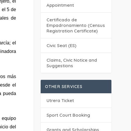
jero, el
Appointment
,
el 5 de
pales de
Certificado de
Empadronamiento (Census
Registration Certificate)
rcía; el
Civic Seat (ES)
dinadora
Claims, Civic Notice and
Suggestions
vos más
desde el
OTHER SERVICES
ía pueda
Utrera Ticket
Sport Court Booking
 equipo
icio del
Grants and Scholarships