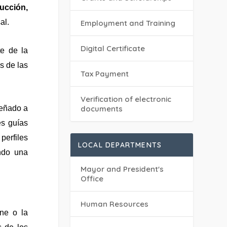
ucción,
al.
Employment and Training
Digital Certificate
te de la
s de las
Tax Payment
Verification of electronic
señado a
documents
es guías
perfiles
LOCAL DEPARTMENTS
ndo una
Mayor and President's
Office
Human Resources
ine o la